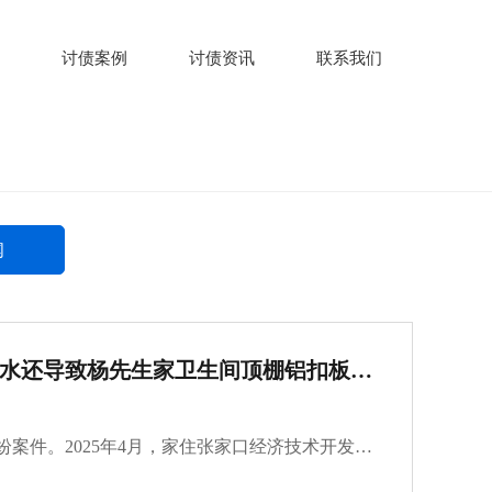
讨债案例
讨债资讯
联系我们
闻
嘉兴讨账公司调解漏水还导致杨先生家卫生间顶棚铝扣板、房顶涂层等受损，维修费用预估达5300元
嘉兴讨账公司调解邻里纠纷案件。2025年4月，家住张家口经济技术开发区某小区的杨先生发现家中卫生间浴柜照明系统损坏，经物业与专业人员现场勘验，确认系楼上邻居张先生家漏水所致。漏水还导致杨先生家卫生间顶棚铝扣板、房顶涂层等受损，维修费用预估达5300元···