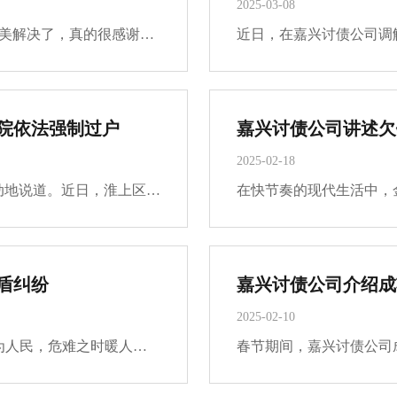
2025-03-08
“感谢法官，我本来以为都没有希望了，没想到完美解决了，真的很感谢，请收下这面锦旗！”近日，洋浦法院执行局法官姚鑫在执行一起案件中，通过不懈努力和精准查控，成功为当事人追回23万余元执行款，赢得了当事人的高度赞誉和衷心感谢。在执行申请执行人海南···
院依法强制过户
2025-02-18
“我的车辆终于过户到我名下了！”申请人王某激动地说道。近日，淮上区法院成功执结一起合同纠纷案，因被执行人某汽贸公司拒不履行车辆过户手续，法院依法强制将登记在某汽贸公司名下的车辆过户至所有权人王某名下，成功解决了王某的一桩“心事”，有效维护了···
盾纠纷
嘉兴讨债公司介绍成
2025-02-10
2月10日，辖区群众张女士将一面印有“人民警察为人民，危难之时暖人心”的锦旗送到交通街派出所民警手中，对民警表达感激之情。2月7日，交通街派出所接到辖区群众张女士称与其丈夫产生矛盾的报警后，民警立即组织警力赶往现场。经了解，张女士与其丈夫因离异后···