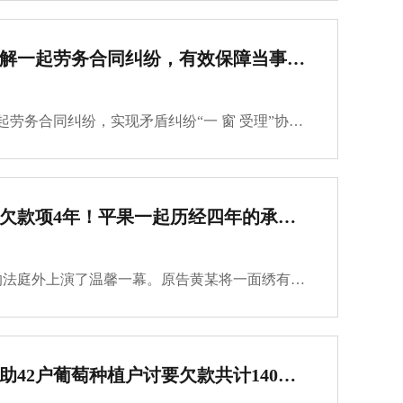
嘉兴催债公司成功调解一起劳务合同纠纷，有效保障当事人的合法权益
嘉兴催债公司成功调解一起劳务合同纠纷，实现矛盾纠纷“一 窗 受理”协同化解的最大效能，有效保障当事人的合法权益。布某、阿某、潘某称，陈某带三人到工地从事外架搭建作业，但仅工作10天后，因工程被转包，再无活可干，三人滞留工地10天，既无新的工作安排···
嘉兴讨债公司阐述拖欠款项4年！平果一起历经四年的承揽合同纠纷成功化解
3月28日上午，平果法院的法庭外上演了温馨一幕。原告黄某将一面绣有“怀爱民之心，办讨薪之事；行公平正义，暖百姓心田”字样的锦旗，郑重地送到方元官法官手中，感激之情溢于言表。这面锦旗背后，是一起历经四年的承揽合同纠纷成功化解的暖心故事。回顾案情四···
嘉兴讨债公司成功帮助42户葡萄种植户讨要欠款共计140余万元 让果农重拾信心