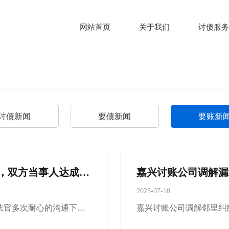
网站首页
关于我们
讨债服务
讨债新闻
要债新闻
要账新
嘉兴要账公司调解一起抚养费纠纷案件，双方当事人达成调解协议，当庭给付两万元
2025-07-10
嘉兴要账公司办理一起抚养费纠纷案件，在承办法官多次耐心的沟通下，双方当事人达成调解协议，当庭给付两万元，有效维护了未成年人的合法权益。原告李某与被告王某于2018年协议离婚，双方约定两个孩子由原告抚养，被告王某每年向原告支付抚养费一万元，合计支···