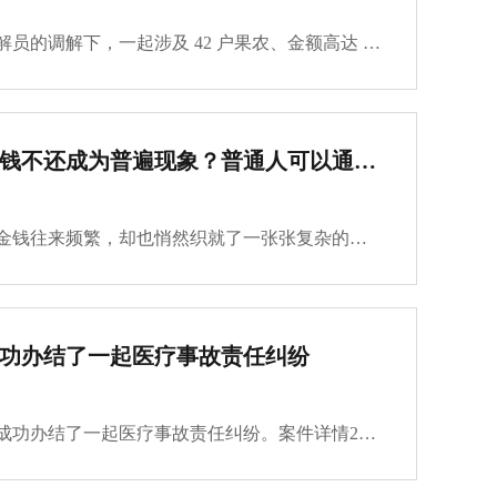
近日，在嘉兴讨债公司调解员的调解下，一起涉及 42 户果农、金额高达 140 余万元的葡萄销售款拖欠纠纷被成功化解。 3 月 3 日，石总场北郊司法所的调解室里，来了一群神色焦虑、眉头紧锁的果农。他们的共同诉求是讨回胥某拖欠他们2023年葡萄销售款。 经询问，···
嘉兴讨债公司讲述欠钱不还成为普遍现象？普通人可以通过这些渠道要回钱财！
在快节奏的现代生活中，金钱往来频繁，却也悄然织就了一张张复杂的债务网。普通人，作为这网中的普通一环，时常面临欠钱不还的困境，这不仅是情感的伤害，更是生活的重压。据不完全统计，近年来，个人借贷纠纷案件数量持续攀升，其中“老赖”现象尤为突出，超···
功办结了一起医疗事故责任纠纷
春节期间，嘉兴讨债公司成功办结了一起医疗事故责任纠纷。案件详情2025年2月1日，患者张某因病到广南某医院就诊，并于同日被收治住院。2月2日上午，张某突然出现呼吸、心跳停止等症状，最终被医院宣告抢救无效，临床死亡。后张某家属与医院发生纠纷，经有关部···