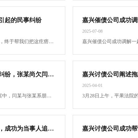
引起的民事纠纷
2025-07-08
“胡法官，我都不知道该怎么感谢你，这么热的天，终于帮我们把这疙瘩解开了，这下心里敞亮了！”7月8日正午，气温突破40℃，隋某某紧紧握着法官胡文展的手，额头上的汗水混着笑意滚落。“千万别客气，这都是我们应该做的。”胡文展法官边擦着额头的汗，边笑着···
嘉兴收债公司成功调解了一起劳务合同纠纷，张某尚欠闫某劳务费284710元
2025-04-01
嘉兴收债公司成功调解了一起劳务合同纠纷。该案中，闫某与张某系朋友关系，闫某为张某承包的包头职教园区南区Ａ－Ｃ段工程项目陶土板幕墙、铝板、保温、防火隔离带等提供劳务施工，2023年11月15日，双方按工作量结算对账，张某尚欠闫某劳务费284710元。闫某多···
嘉兴讨债公司通过不懈努力和精准查控，成功为当事人追回23万余元执行款