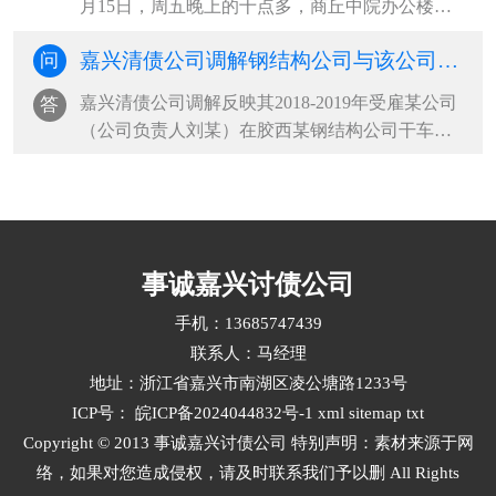
月15日，周五晚上的十点多，商丘中院办公楼仍
有数间办公室灯火通明。五楼的一间办公室内，
嘉兴清债公司调解钢结构公司与该公司双方按合同结算，但20万工程尾款一直未支付
问
民一庭法官助理曹雯政端坐在电脑前修改着调解
协议，打印后再拍照发给身处外地的当事人。直
嘉兴清债公司调解反映其2018-2019年受雇某公司
答
到双方看过第九版协议后都表示无···
（公司负责人刘某）在胶西某钢结构公司干车间
装修。工程完工后刘某拖欠其工钱3.5万元，一直
未支付，期间通过各种方式讨要无果，遂到胶西
街道人民调解委员会申请帮助。调委会工作人员
受理后，第一时间查明相关情况···
事诚嘉兴讨债公司
手机：13685747439
联系人：马经理
地址：浙江省嘉兴市南湖区凌公塘路1233号
ICP号：
皖ICP备2024044832号-1
xml
sitemap
txt
Copyright © 2013 事诚嘉兴讨债公司 特别声明：素材来源于网
络，如果对您造成侵权，请及时联系我们予以删 All Rights