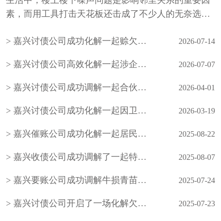
生活中，楼上楼下噪声问题是影响邻里关系的重要因
素，而用工具打击天花板还击成了不少人的无奈选
择。那么这种还击的手法，能否得到支持呢？案情还
嘉兴讨债公司成功化解一起赊欠多年的五金货款纠纷，涉案款项 43746 元全额结清
原 李先生一家居住在某小区3号楼3单元301室，陈女
2026-07-14
士一家居住在该小区3号楼3单元401室。李先生认为陈
嘉兴讨债公司高效化解一起涉企矛盾纠纷，在保障群众合法权益的同时，助力企业稳产经营
2026-07-07
女士家的孩子···
嘉兴讨债公司成功调解一起合伙合同纠纷，成功促成双方当事人握手言和
2026-04-01
嘉兴讨债公司成功化解一起因卫生间漏水引发的邻里纠纷
2026-03-19
嘉兴催账公司成功化解一起居民与物业保洁人员的冲突
2025-08-22
嘉兴收债公司成功调解了一起特殊的民间借贷纠纷
2025-08-07
嘉兴要账公司成功调解牛损青苗引争议
2025-07-24
嘉兴讨债公司开启了一场化解欠薪纠纷的“暖心接力”
2025-07-23