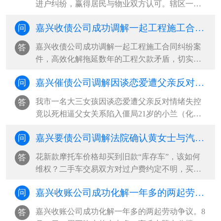
进户纠纷，赢得居民与物业双方认可。辖区一居
民在办理房屋进户手续时，物业公司要求一次性
嘉兴收债公司成功调解一起工程施工合同纠纷案件，高效化解拖延数年的工程欠款矛盾
问
缴纳全年物业费，双方僵持不下，居民遂向街道
反映诉求。调解现场，律师结合《中华人民共和
嘉兴收债公司成功调解一起工程施工合同纠纷案
答
国民法典》中物业服务相关权责，···
件，高效化解拖延数年的工程欠款矛盾，切实维
护实际施工人合法权益，以柔性司法实现案结事
嘉兴催债公司调解因谈恋爱遭父亲反对情绪失控竟以死相逼父女关系陷入僵局
问
了人和。原告冯某、陈某与被告二新疆某工程技
术有限公司系挂靠施工关系，两原告作为实际施
我市一名大三女孩因谈恋爱遭父亲反对情绪失控
答
工人，以被告二名义承建被告一阿···
竟以死相逼父女关系陷入僵局21岁的小兰（化
名），在外地读大三，结识了一位心仪的男孩并
嘉兴要债公司调解法院确认黄女士与汽车销售公司签订的《新车销售合同》解除；公司退还购车款169220元
问
确定恋爱关系。小兰将恋情告知父亲大海（化
名），得知男孩家庭条件差，担心女儿将来受
花新款摩托车价格却买到旧款“库存车”，该如何
答
苦，大海坚决反对二人交往。“从小你就···
维权？二手车交易双方对过户费约定不明，买方
能否主张退还定金？近年来，汽车消费市场持续
嘉兴收账公司成功化解一年多的两起劳动争议
问
火热，然而，由于个别经营者诚信缺失、部分消
费者专业认知不足，相关纠纷时有发生。近日，
嘉兴收账公司成功化解一年多的两起劳动争议。8
答
北京市昌平区人民法院系统梳理···