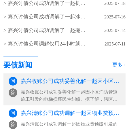
嘉兴讨债公司成功调解了一起机动车交通事故责任纠纷
2025-07-18
嘉兴讨债公司成功调解了一起涉企买卖合同纠纷案件，原、被告公司握手言和
2025-07-16
嘉兴讨债公司成功调解了一起拖欠多年的化肥款买卖合同纠纷
2025-07-14
嘉兴讨债公司调解仅用24小时就帮老人要回了养老钱
2025-07-11
要债新闻
更多+
嘉兴收账公司成功妥善化解一起因小区消防管道施工引发的电梯损坏民生纠纷
问
嘉兴收账公司成功妥善化解一起因小区消防管道
答
施工引发的电梯损坏民生纠纷。据了解，辖区某
小区在开展消防管道维修作业过程中，因施工操
嘉兴清账公司成功调解一起因物业费预缴引发的进户纠纷，赢得居民与物业双方认可
问
作问题造成小区公共电梯受损，导致电梯多日无
法正常运行，严重影响居民日常出行。事发后，
嘉兴清账公司成功调解一起因物业费预缴引发的
答
各方就电梯维修责任归属、维修费···